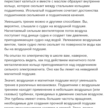
перестают катиться и вместе с маслом образуют внутренне
кольцо, которое скользит между стальными кольцами
подшипника. Игольчатый подшипник сочетает достоинства
подшипников скольжения и подшипников качения.
Уменьшить трение можно и другими способами. Вы,
вероятно, слышали о судах на воздушной подушке.
Нагнетаемый сильным вентилятором поток воздуха
поступает под днище судна и создает там давление,
приподнимающее судно над водой. Увлекаемое воздушным
винтом, такое судно легко скользит по поверхности воды как
бы на воздушной подушке.
На опытах по электричеству в школе вам, наверное,
приходилось видеть, как под действием магнитного поля
металлическое кольцо приподнимается над сердечником
сильного электромагнита. Оно как бы лежит на невидимой
магнитной подушке.
Значит, воздушная и магнитная подушки могут уменьшать
трение в различных механизмах. Подшипники с воздушным
трением находят применение в небольших воздушных (или
газовых) турбинах, приводимых в движение сжатым воздухом.
Эти турбины имеют очень большие частоты вращения,
необходимые для создания прочной воздушной подушки
между вращающимися частями и опорой. Здесь воздух