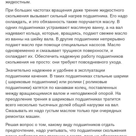
жидкостным.
При больших частотах вращения даже трение жидкостного
скольжения вызывает сильный нагрев подшипника. Его надо
охлаждать, и это обязанность также поручается маслу. В
одних подшипниках устраивают масляную ванну, а на вал
надевают кольца, которые, вращаясь, подают свежее масло
из ванны на шейку вала. В другие подшипники непрерывно
подают масло при помощи специальных насосов. Масло
одновременно и смазывает трущиеся поверхности, и
охлаждает их. Обеспечить надежную работу подшипников
скольжения не просто: они требуют повседневного ухода.
Значительно надежнее и удобнее в эксплуатации
подшипники качения. В таких подшипниках стальные шарики
( шариковые подшипники) или ролики ( роликовые
подшипники) катятся по канавкам колец, поставленных
между вращающимися валом и неподвижной опорой. На
преодоление трения в шариковых подшипниках тратится
всего несколько тысячных долей общей нагрузки на вал.
Смазывать их надо густым маслом только при очередных
ремонтах машин.
Решая вопрос о том, какому виду подшипников отдать
предпочтение, надо учитывать, что подшипники скольжения