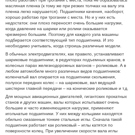
плохо работают при трогании с места, пока не образовалась
масляная пленка (к тому же при резких толчках на валу эта
пленка легко нарушается). Подшипники качения, наоборот,
хорошо работаю при трогании с места. Но и у них есть
недостаток: они плохо переносят очень большие нагрузки,
когда давление на шарики или ролики оказывается
чрезмерно большим. Поэтому для каждого узла машины
подбирается соответствующий тип подшипника. И это
необходимо учитывать, когда строишь различные модели.
В обычных электродвигателях, как правило, устанавливают
шариковые подшипники; в редукторах подъемных кранов, в
колесных парах железнодорожных вагонов – роликовые. А в
любом автомобиле много различных видов подшипников:
коленчатый вал опирается на подшипники скольжения,
полуоси передних колес – на шариковые, вал ведущей
шестерни главной передачи – на конические роликовые и т.д.
Для мощных авиационных двигателей, гигантских прокатных
станов и других машин, валы которых испытывают очень
большие и часто изменяющиеся нагрузки, применяют
игольчатые подшипники. У них между кольцами находятся
обильно смазанные тонкие стальные иглы. Сначала такой
подшипник работает как роликовый – иглы катятся по
поверхности колец. При увеличении скорости вала иглы