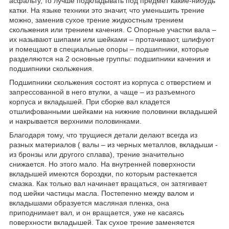
асфальту, то лучше подкладывать под предмет какие-нибудь
катки. На языке техники это значит, что уменьшить трение
можно, заменив сухое трение жидкостным трением
скольжения или трением качения. С Опорные участки вала –
их называют шипами или шейками – протачивают, шлифуют
и помещают в специальные опоры – подшипники, которые
разделяются на 2 основные группы: подшипники качения и
подшипники скольжения.
Подшипники скольжения состоят из корпуса с отверстием и
запрессованной в него втулки, а чаще – из разъемного
корпуса и вкладышей. При сборке вал кладется
отшлифованными шейками на нижние половинки вкладышей
и накрывается верхними половинками.
Благодаря тому, что трущиеся детали делают всегда из
разных материалов ( валы – из черных металлов, вкладыши -
из бронзы или другого сплава), трение значительно
снижается. Но этого мало. На внутренней поверхности
вкладышей имеются бороздки, по которым растекается
смазка. Как только вал начинает вращаться, он затягивает
под шейки частицы масла. Постепенно между валом и
вкладышами образуется масляная пленка, она
приподнимает вал, и он вращается, уже не касаясь
поверхности вкладышей. Так сухое трение заменяется