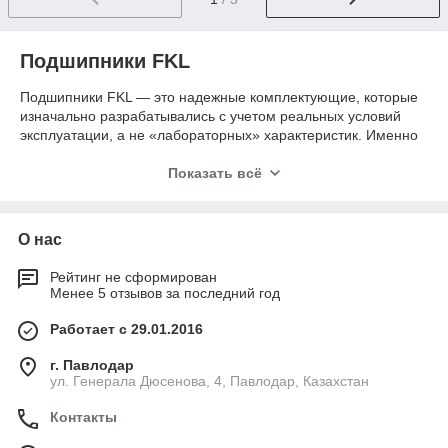
Подшипники FKL
Подшипники FKL — это надежные комплектующие, которые
изначально разрабатывались с учетом реальных условий
эксплуатации, а не «лабораторных» характеристик. Именно
поэтому они особенно хорошо показывают себя в
сельскохозяйственной технике, где присутствуют пыль, грязь,
Показать всё
влага и постоянные ударные нагрузки.
В отличие от универсальных решений, продукция FKL
ориентирована на работу в сложной среде. Такие
О нас
подшипники устанавливаются в узлы, где важно не просто
обеспечить вращение, а гарантировать стабильную и долгую
Рейтинг не сформирован
Менее 5 отзывов за последний год
работу без частого обслуживания. Это особенно актуально
для техники, которая работает сезонно и с высокой
Работает с 29.01.2016
нагрузкой — например, во время посевной или уборки
урожая.
г. Павлодар
ул. Генерала Дюсенова, 4, Павлодар, Казахстан
О бренде FKL
Контакты
Компания FKL — это производитель из Сербии с более чем
полувековой историей. Бренд начал работу в 1961 году и с