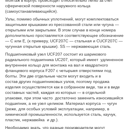
Монтаж в корпус происходит относительно легко за счет
сферической поверхности наружного кольца
(самоустанавливающийся).
Узлы, помимо обычных уплотнений, могут комплектоваться
защитными крышками из прессованной стали или чугуна —
открытыми или закрытыми. В этом случае в конце номера
дополнительно проставляется соответствующее обозначение
— C или E, (к примеру, UCF207C — стальная и CUCF207C —
чугунная открытые крышки). SS — нержавеющая сталь.
Подшипниковый узел UCF207 состоит из шарикового
радиального подшипника UС207, который имеет удлиненное
внутреннее кольцо для монтажа на вал и квадратного
фланцевого корпуса F207 с четырьмя отверстиями под
болты. Эти две отдельные части могут входить и в
состав других подшипниковых узлов, поэтому продажа
изделия осуществляется как в собранном виде, так и в виде
составных частей, каждая из которых — в отдельной
упаковке, при этом часто достаточно заменить износившийся
подшипник, а не узел целиком. Материал корпуса — чугун
(реже, для особых условий эксплуатации, например, в
химической промышленности, используется сталь, каучук,
пластик, нержавейка и др.).
Необходимо знать, что разные производители могут