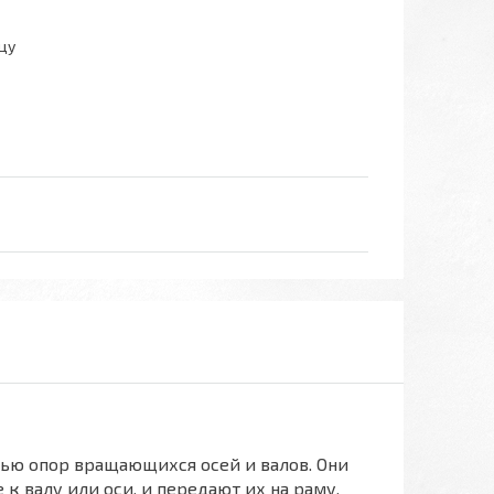
цу
тью опор вращающихся осей и валов. Они
 валу или оси, и передают их на раму,