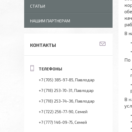
кор
СТАТЬИ
об
кач
НАШИМ ПАРТНЕРАМ
раб
В 
КОНТАКТЫ
По 
+7 (705) 385-97-85
Павлодар
+7 (718) 253-70-31
Павлодар
В
к
+7 (718) 253-74-36
Павлодар
усл
+7 (722) 256-77-90
Семей
+7 (777) 146-09-75
Семей