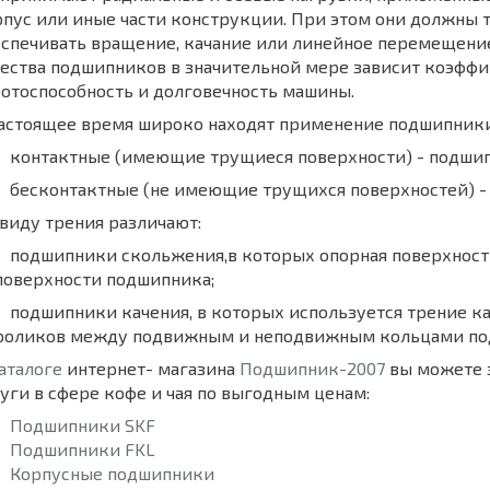
пус или иные части конструкции. При этом они должны т
еспечивать вращение, качание или линейное перемещени
ества подшипников в значительной мере зависит коэффи
отоспособность и долговечность машины.
настоящее время широко находят применение подшипники
контактные (имеющие трущиеся поверхности) - подшип
бесконтактные (не имеющие трущихся поверхностей) -
виду трения различают:
подшипники скольжения,в которых опорная поверхность
поверхности подшипника;
подшипники качения, в которых используется трение к
роликов между подвижным и неподвижным кольцами по
аталоге
интернет- магазина
Подшипник-2007
вы можете з
уги в сфере кофе и чая по выгодным ценам:
Подшипники SKF
Подшипники FKL
Корпусные подшипники