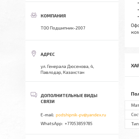
Оф
ТОО Подшипник-2007
ко
ХА
ул. Генерала Дюсенова, 4,
Павлодар, Казахстан
По
Ма
Сос
podshipnik-pv@yandex.ru
+77053859785
Тип