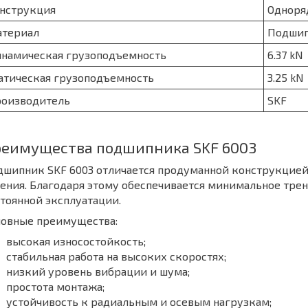
нструкция
Одноря
териал
Подшип
намическая грузоподъемность
6.37 kN
атическая грузоподъемность
3.25 kN
оизводитель
SKF
еимущества подшипника SKF 6003
дшипник SKF 6003 отличается продуманной конструкцие
ения. Благодаря этому обеспечивается минимальное тре
тоянной эксплуатации.
новные преимущества:
высокая износостойкость;
стабильная работа на высоких скоростях;
низкий уровень вибрации и шума;
простота монтажа;
устойчивость к радиальным и осевым нагрузкам;