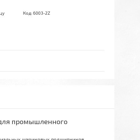
цу
Код:
6003-2Z
 для промышленного
адиальных шариковых подшипников