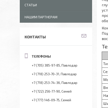
глу
СТАТЬИ
ус
про
НАШИМ ПАРТНЕРАМ
об
Ко
Под
КОНТАКТЫ
вос
Те
Ти
+7 (705) 385-97-85
Павлодар
Се
+7 (718) 253-70-31
Павлодар
М
+7 (718) 253-74-36
Павлодар
Вн
+7 (722) 256-77-90
Семей
На
+7 (777) 146-09-75
Семей
Ш