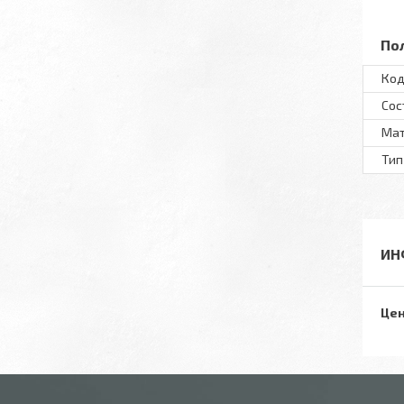
По
Код
Сос
Ма
Тип
ИН
Цен