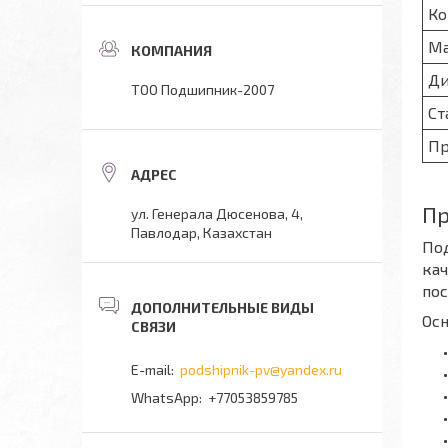
Ко
Ма
Ди
ТОО Подшипник-2007
Ст
Пр
Пр
ул. Генерала Дюсенова, 4,
Павлодар, Казахстан
По
кач
пос
Ос
podshipnik-pv@yandex.ru
+77053859785