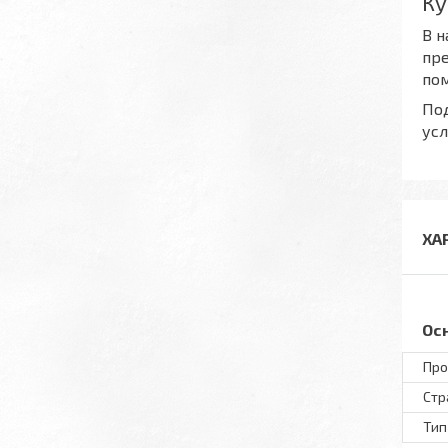
Ку
В н
пр
пом
Под
усл
ХА
Ос
Про
Стр
Тип