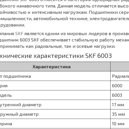
бокого канавочного типа. Данная модель отличается вы
тойчивостью к интенсивным нагрузкам. Подшипники сери
мышленности, автомобильной технике, электродвигателях
орудовании.
мпания
SKF
является одним из мировых лидеров в произ
шипник 6003 SKF обеспечивает стабильную работу механ
принимать как радиальные, так и осевые нагрузки.
хнические характеристики SKF 6003
Характеристика
п подшипника
Радиал
рия
6000
одель
6003
утренний диаметр
17 мм
ружный диаметр
35 мм
ирина
10 мм