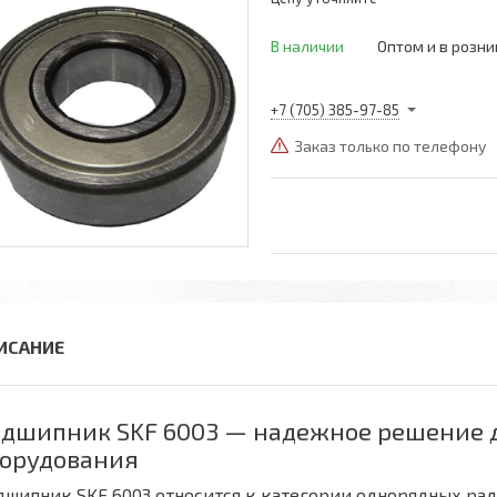
В наличии
Оптом и в розни
+7 (705) 385-97-85
Заказ только по телефону
дшипник SKF 6003 — надежное решение
орудования
дшипник SKF 6003 относится к категории однорядных р