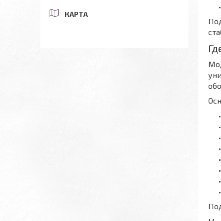
КАРТА
Под
ста
Гд
Мод
уни
об
Осн
Под