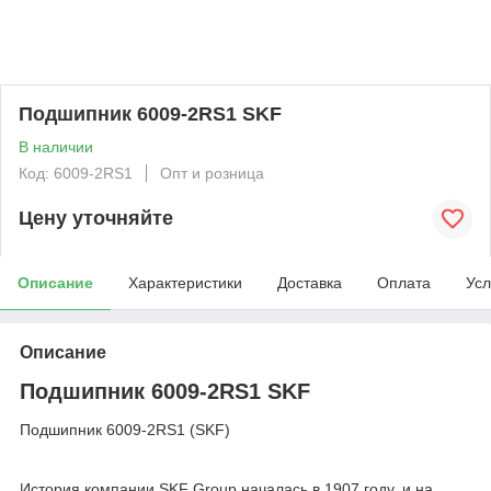
Подшипник 6009-2RS1 SKF
В наличии
Код: 6009-2RS1
Опт и розница
Цену уточняйте
Описание
Характеристики
Доставка
Оплата
Усл
Описание
Подшипник 6009-2RS1 SKF
Подшипник 6009-2RS1 (SKF)
История компании SKF Group началась в 1907 году, и на