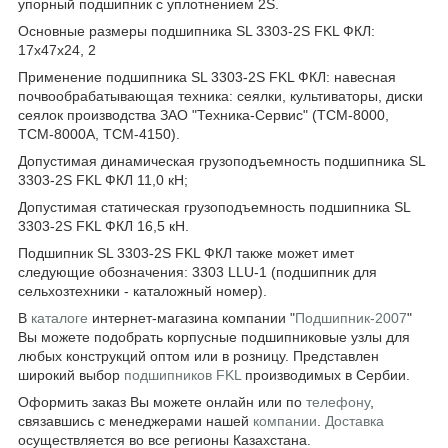
упорный подшипник с уплотнением 2S.
Основные размеры подшипника SL 3303-2S FKL ФКЛ:
17х47х24, 2
Применение подшипника SL 3303-2S FKL ФКЛ: навесная
почвообрабатывающая техника: сеялки, культиваторы, диски
сеялок производства ЗАО "Техника-Сервис" (ТСМ-8000,
ТСМ-8000А, ТСМ-4150).
Допустимая динамическая грузоподъемность подшипника SL
3303-2S FKL ФКЛ 11,0 кН;
Допустимая статическая грузоподъемность подшипника SL
3303-2S FKL ФКЛ 16,5 кН.
Подшипник SL 3303-2S FKL ФКЛ также может имет
следующие обозначения:
3303 LLU-1 (подшипник для
сельхозтехники - каталожный номер).
В
каталоге
интернет-магазина компании "
Подшипник-2007
"
Вы можете подобрать корпусные подшипниковые узлы для
любых конструкций оптом или в розницу. Представлен
широкий выбор
подшипников FKL
производимых в Сербии.
Оформить заказ Вы можете онлайн или по
телефону
,
связавшись с менеджерами нашей
компании
.
Доставка
осуществляется во все регионы Казахстана.