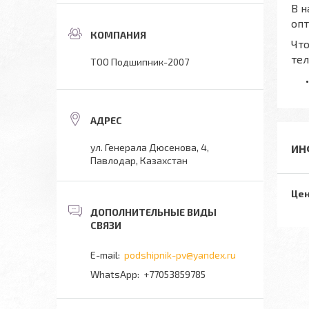
В н
оп
Что
тел
ТОО Подшипник-2007
ул. Генерала Дюсенова, 4,
ИН
Павлодар, Казахстан
Цен
podshipnik-pv@yandex.ru
+77053859785