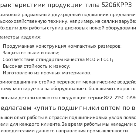
рактеристики продукции типа 5206KPP3
риковый радиальный двухрядный подшипник предназначе
ьскохозяйственную технику, например, на сеялки зарубе
бходим для работы ступиц дисковых ножей оборудования
раметры изделия:
Продуманная конструкция компактных размеров;
Защита от пыли и влаги;
Соответствие стандартам качества ИСО и ГОСТ;
Высокая стойкость к износу;
Изготовлено из прочных материалов.
рикоподшипник стойко переносит механические воздейс
тому монтируется на оборудование с большими скорост
логами детали являются следующие серии: 822-215С, GA86
едлагаем купить подшипники оптом по в
ьшой опыт работы в отрасли подшипниковых узлов позво
али для каждого клиента. За время работы мы наладили
оизводителями данного направления промышленности.